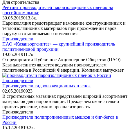
Для строительства
Рейтинг производителей пароизоляционных пленок на
российском рынке
30.05.2019
0
13.8к.
Пароизоляция предотвращает намокание конструкционных и
теплоизоляционных материалов при прохождении паров
наружу из отапливаемого помещения.
Производители
ПАО «Казаньоргсинтез» — крупнейший производитель
полиэтиленовой продукции
19.05.2019
1
1.7к.
О предприятии Публичное Акционерное Общество (ПАО)
Казаньоргсинтез является ведущим производителем
полиэтилена в Российской Федерации. Компания выпускает
Производители
Производители гидроизоляционных пленок
02.05.2019
0
923
В строительных магазинах представлен широкий ассортимент
материалов для гидроизоляции. Прежде чем окончательно
принять решение, нужно проанализировать
Производители
Производители полипропиленовых мешков и биг-бегов в
России
15.12.2018
1
9.2к.