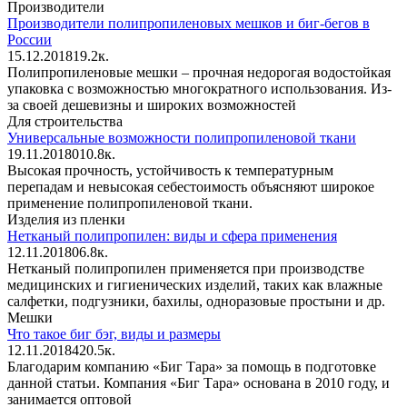
Производители
Производители полипропиленовых мешков и биг-бегов в
России
15.12.2018
1
9.2к.
Полипропиленовые мешки – прочная недорогая водостойкая
упаковка с возможностью многократного использования. Из-
за своей дешевизны и широких возможностей
Для строительства
Универсальные возможности полипропиленовой ткани
19.11.2018
0
10.8к.
Высокая прочность, устойчивость к температурным
перепадам и невысокая себестоимость объясняют широкое
применение полипропиленовой ткани.
Изделия из пленки
Нетканый полипропилен: виды и сфера применения
12.11.2018
0
6.8к.
Нетканый полипропилен применяется при производстве
медицинских и гигиенических изделий, таких как влажные
салфетки, подгузники, бахилы, одноразовые простыни и др.
Мешки
Что такое биг бэг, виды и размеры
12.11.2018
4
20.5к.
Благодарим компанию «Биг Тара» за помощь в подготовке
данной статьи. Компания «Биг Тара» основана в 2010 году, и
занимается оптовой