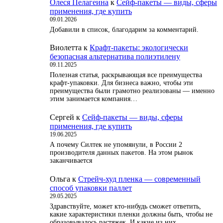
Олеся Пелагеина
к
Сейф-пакеты — виды, сферы
применения, где купить
09.01.2026
Добавили в список, благодарим за комментарий.
Виолетта
к
Крафт-пакеты: экологически
безопасная альтернатива полиэтилену
09.11.2025
Полезная статья, раскрывающая все преимущества
крафт-упаковки. Для бизнеса важно, чтобы эти
преимущества были грамотно реализованы — именно
этим занимается компания…
Сергей
к
Сейф-пакеты — виды, сферы
применения, где купить
19.06.2025
А почему Силтек не упомянули, в России 2
производителя данных пакетов. На этом рынок
заканчивается
Ольга
к
Стрейч-худ пленка — современный
способ упаковки паллет
29.05.2025
Здравствуйте, может кто-нибудь сможет ответить,
какие характеристики пленки должны быть, чтобы не
образовывалось растяжек. И какие из них