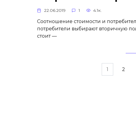
22.06.2019
1
4.1к.
Соотношение стоимости и потребител
потребители выбирают вторичную пол
стоит —
Пагинация
1
2
записей