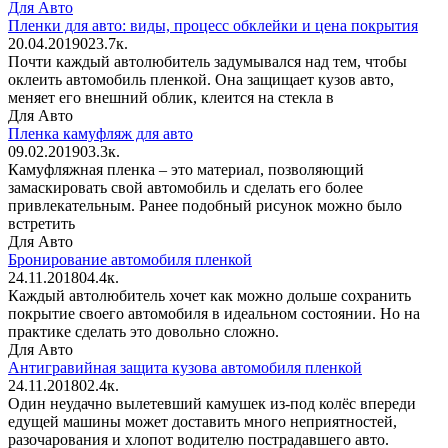
Для Авто
Пленки для авто: виды, процесс обклейки и цена покрытия
20.04.2019
0
23.7к.
Почти каждый автолюбитель задумывался над тем, чтобы
оклеить автомобиль пленкой. Она защищает кузов авто,
меняет его внешний облик, клеится на стекла в
Для Авто
Пленка камуфляж для авто
09.02.2019
0
3.3к.
Камуфляжная пленка – это материал, позволяющий
замаскировать свой автомобиль и сделать его более
привлекательным. Ранее подобный рисунок можно было
встретить
Для Авто
Бронирование автомобиля пленкой
24.11.2018
0
4.4к.
Каждый автолюбитель хочет как можно дольше сохранить
покрытие своего автомобиля в идеальном состоянии. Но на
практике сделать это довольно сложно.
Для Авто
Антигравийная защита кузова автомобиля пленкой
24.11.2018
0
2.4к.
Один неудачно вылетевший камушек из-под колёс впереди
едущей машины может доставить много неприятностей,
разочарования и хлопот водителю пострадавшего авто.