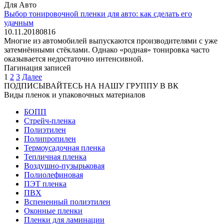
Для Авто
Выбор тонировочной пленки для авто: как сделать его
удачным
10.11.2018
0
816
Многие из автомобилей выпускаются производителями с уже
затемнёнными стёклами. Однако «родная» тонировка часто
оказывается недостаточно интенсивной.
Пагинация записей
1
2
3
Далее
ПОДПИСЫВАЙТЕСЬ НА НАШУ ГРУППУ В ВК
Виды пленок и упаковочных материалов
БОПП
Стрейч-пленка
Полиэтилен
Полипропилен
Термоусадочная пленка
Тепличная пленка
Воздушно-пузырьковая
Полиолефиновая
ПЭТ пленка
ПВХ
Вспененный полиэтилен
Оконные пленки
Пленки для ламинации