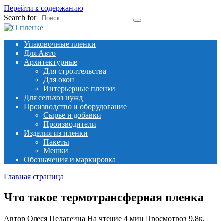
Перейти к содержанию
Search for:
Упаковочные пленки
Для Авто
Архитектурные
Для строительства
Для окон
Интерьерные пленки
Для сельхоз нужд
Производство и оборудование
Сырье и добавки
Производители
Изделия из пленки
Пакеты
Мешки
Обозначения и маркировка
Главная страница
Что такое термотрансферная пленка
Автор
Олеся Пелагеина
На чтение
4 мин
Просмотров
9.8к.