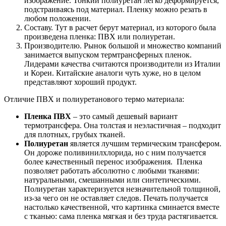
изображение. Тонкий полиуретан легко деформируется,
подстраиваясь под материал. Пленку можно резать в
любом положении.
Составу. Тут в расчет берут материал, из которого была
произведена пленка: ПВХ или полиуретан.
Производителю. Рынок большой и множество компаний
занимается выпуском термтрансферных пленок.
Лидерами качества считаются производители из Италии
и Кореи. Китайские аналоги чуть хуже, но в целом
представляют хороший продукт.
Отличие ПВХ и полиуретанового термо материала:
Пленка ПВХ
– это самый дешевый вариант
термотрансфера. Она толстая и неэластичная – подходит
для плотных, грубых тканей.
Полиуретан
является лучшим термическим трансфером.
Он дороже поливинилхлорида, но с ним получается
более качественный перенос изображения. Пленка
позволяет работать абсолютно с любыми тканями:
натуральными, смешанными или синтетическими.
Полиуретан характеризуется незначительной толщиной,
из-за чего он не оставляет следов. Печать получается
настолько качественной, что картинка сминается вместе
с тканью: сама пленка мягкая и без труда растягивается.