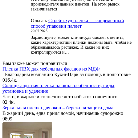
производителя данных пакетов. На этом рынок
заканчивается
Ольга
к
Стрейч-худ пленка — современный
способ упаковки паллет
29.05.2025
Здравствуйте, может кто-нибудь сможет ответить,
какие характеристики пленки должны быть, чтобы не
образовывалось растяжек. И какие из них
контролируются и…
Вам также может понравиться
Пленка ПВХ для мебельных фасадов из МДФ
Благодарим компанию КухниПарк за помощь в подготовке
0
16.4к.
Солнцезащитная пленка на окна: особенности, виды,
установка и удаление
Часто, в жаркое и солнечное лето избыток солнечного
0
2.4к.
Зеркальная пленка для окон – бережная защита дома
В жаркий день, едва придя домой, начинаешь судорожно
0
899