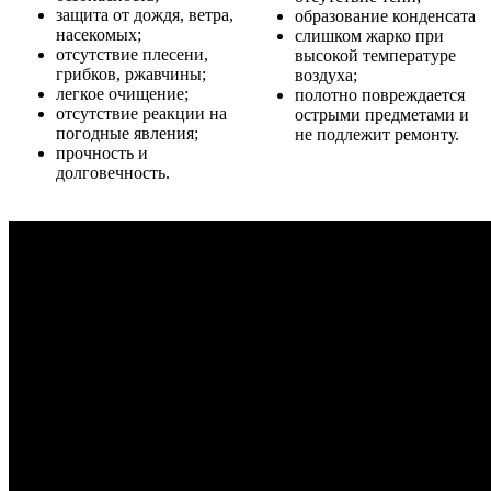
защита от дождя, ветра,
образование конденсата
насекомых;
слишком жарко при
отсутствие плесени,
высокой температуре
грибков, ржавчины;
воздуха;
легкое очищение;
полотно повреждается
отсутствие реакции на
острыми предметами и
погодные явления;
не подлежит ремонту.
прочность и
долговечность.