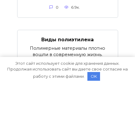
0
6.9к.
Виды полиэтилена
Полимерные материалы плотно
вошли в современную жизнь.
Этот сайт использует cookie для хранения данных.
Продолжая использовать сайт вы даете свое согласие на
0
4.6к.
работу с этими файлами.
OK
© 2026 О пленке
This site is protected by
wp-copyrightpro.com